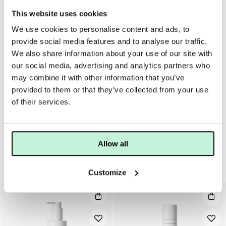
This website uses cookies
We use cookies to personalise content and ads, to
ANVÄNDNING
TIPS
MER INFO
INGREDIENSER
provide social media features and to analyse our traffic.
We also share information about your use of our site with
Fördela Olive Cleansing på torr hud och massera med
mjuka, cirklande rörelser. Undvik att dra eller slita i huden.
our social media, advertising and analytics partners who
Skölj sedan av med ljummet vatten, gärna med hjälp av en
may combine it with other information that you’ve
tvättsvamp av cellulosa. Alternativt torkas Olive Cleansing
provided to them or that they’ve collected from your use
bort med ansiktsservett. Avsluta med passande Freshener
of their services.
(ansiktsvatten).
Allow all
Rengöring
Customize