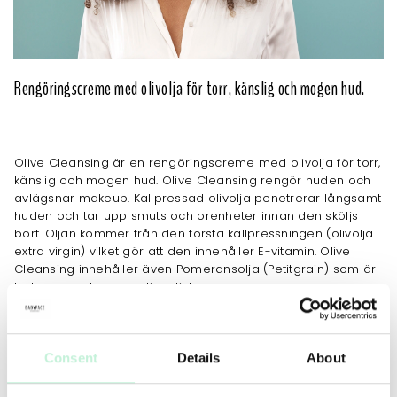
Rengöringscreme med olivolja för torr, känslig och mogen hud.
Olive Cleansing är en rengöringscreme med olivolja för torr,
känslig och mogen hud. Olive Cleansing rengör huden och
avlägsnar makeup. Kallpressad olivolja penetrerar långsamt
huden och tar upp smuts och orenheter innan den sköljs
bort. Oljan kommer från den första kallpressningen (olivolja
extra virgin) vilket gör att den innehåller E-vitamin. Olive
Cleansing innehåller även Pomeransolja (Petitgrain) som är
balanserande och antiseptisk.
JOBBAR MOT
Consent
Details
About
Ökad fukt
Känslighet & rodnad
Rodnad
Yttorrhet