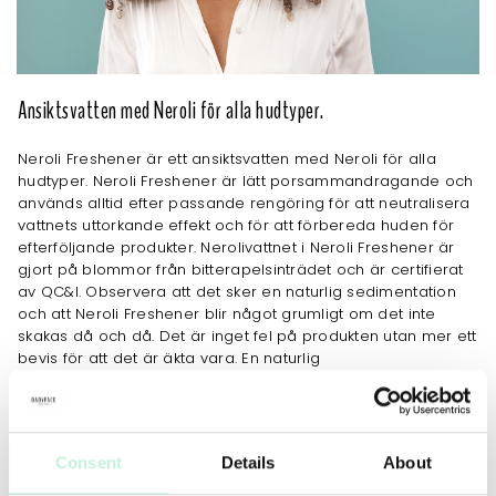
Ansiktsvatten med Neroli för alla hudtyper.
Neroli Freshener är ett ansiktsvatten med Neroli för alla
hudtyper. Neroli Freshener är lätt porsammandragande och
används alltid efter passande rengöring för att neutralisera
vattnets uttorkande effekt och för att förbereda huden för
efterföljande produkter. Nerolivattnet i Neroli Freshener är
gjort på blommor från bitterapelsinträdet och är certifierat
av QC&I. Observera att det sker en naturlig sedimentation
och att Neroli Freshener blir något grumligt om det inte
skakas då och då. Det är inget fel på produkten utan mer ett
bevis för att det är äkta vara. En naturlig
bottensedimentation förekommer på alla örtvatten.
Självkonserverande system.
Consent
Details
About
JOBBAR MOT