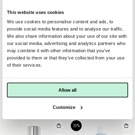
Förstorade porer
Yttorrhet
This website uses cookies
We use cookies to personalise content and ads, to
provide social media features and to analyse our traffic.
ANVÄNDNING
MER INFO
INGREDIENSER
We also share information about your use of our site with
Freshener används alltid efter rengöring. Ta Freshener på
our social media, advertising and analytics partners who
fuktad bomull och fördela i ansiktet. Eller, spraya direkt i
may combine it with other information that you’ve
ansiktet och applicera därefter creme och/eller olja.
provided to them or that they’ve collected from your use
of their services.
Freshener används också till ögonkompresser, som en
fuktspray eller som uppfräschare!
Allow all
Customize
Ansiktsvatten
30%