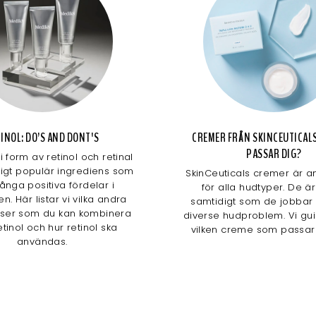
INOL: DO’S AND DONT'S
CREMER FRÅN SKINCEUTICALS
PASSAR DIG?
i form av retinol och retinal
digt populär ingrediens som
SkinCeuticals cremer är 
nga positiva fördelar i
för alla hudtyper. De är
. Här listar vi vilka andra
samtidigt som de jobbar 
nser som du kan kombinera
diverse hudproblem. Vi guid
tinol och hur retinol ska
vilken creme som passar 
användas.