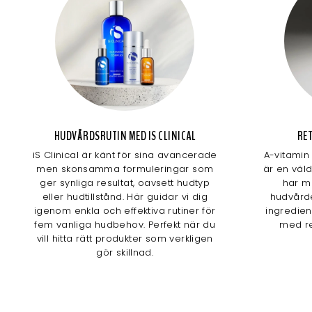
HUDVÅRDSRUTIN MED IS CLINICAL
RET
iS Clinical är känt för sina avancerade
A-vitamin 
men skonsamma formuleringar som
är en väl
ger synliga resultat, oavsett hudtyp
har må
eller hudtillstånd. Här guidar vi dig
hudvården
igenom enkla och effektiva rutiner för
ingredie
fem vanliga hudbehov. Perfekt när du
med re
vill hitta rätt produkter som verkligen
gör skillnad.