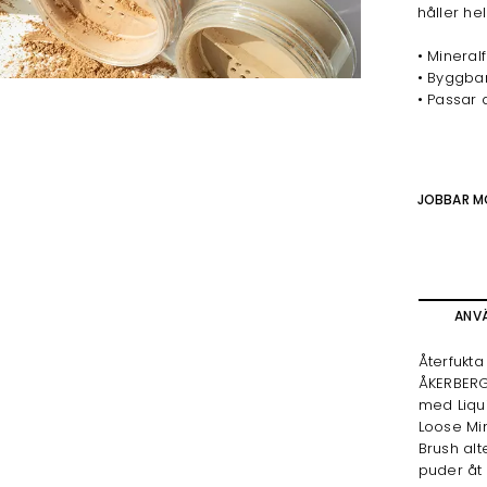
håller he
• Mineral
• Byggbar 
• Passar 
JOBBAR M
ANV
Återfukt
ÅKERBERG
med Liqui
Loose Mi
Brush alt
puder åt