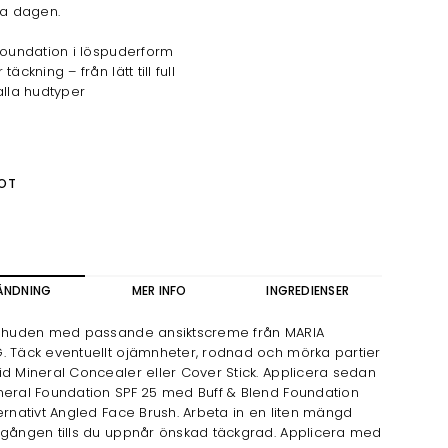
la dagen.
foundation i löspuderform
täckning – från lätt till full
alla hudtyper
OT
ÄNDNING
MER INFO
INGREDIENSER
a huden med passande ansiktscreme från MARIA
. Täck eventuellt ojämnheter, rodnad och mörka partier
d Mineral Concealer eller Cover Stick. Applicera sedan
neral Foundation SPF 25 med Buff & Blend Foundation
ernativt Angled Face Brush. Arbeta in en liten mängd
 gången tills du uppnår önskad täckgrad. Applicera med