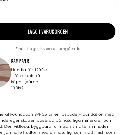
LÄGG I VARUKORGEN
Finns i lager, levereras omgående
KAMPANJ!
Handla för 1200kr
- få e-bok på
köpet (värde
199kr)!
neral Foundation SPF 25 är en löspuder-foundation med
nde egenskaper, baserad på naturliga mineraler och
kt. Den viktlösa, byggbara formulan smälter in i huden
en jämnare hudton med en naturlig, semimatt finish som