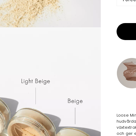
Loose Mi
hudvårda
växtextra
och ger 