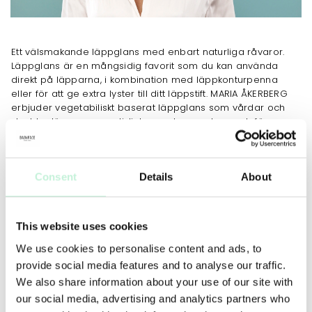
Ett välsmakande läppglans med enbart naturliga råvaror.
Läppglans är en mångsidig favorit som du kan använda
direkt på läpparna, i kombination med läppkonturpenna
eller för att ge extra lyster till ditt läppstift. MARIA ÅKERBERG
erbjuder vegetabiliskt baserat läppglans som vårdar och
skyddar läpparna samtidigt som de ger glans och färg.
Storlek: 6ml.
ANVÄNDNING
MER INFO
INGREDIENSER
Consent
Details
About
Lip Gloss appliceras ensamt, under eller ovanpå ditt
ordinarie läppstift. Under vinterhalvåret räcker inte alltid
lipgloss för att skydda läpparna mot kyla, använd gärna Lip
This website uses cookies
Care under.
We use cookies to personalise content and ads, to
provide social media features and to analyse our traffic.
We also share information about your use of our site with
our social media, advertising and analytics partners who