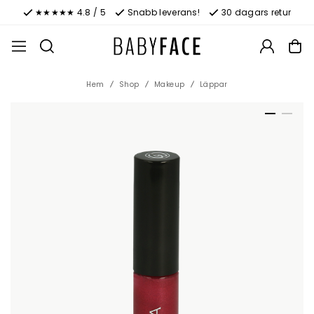
★★★★★ 4.8 / 5
Snabb leverans!
30 dagars retur
Hem
Shop
Makeup
Läppar