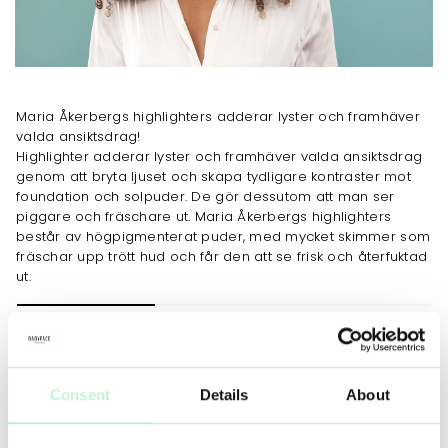
Maria Åkerbergs highlighters adderar lyster och framhäver
valda ansiktsdrag!
Highlighter adderar lyster och framhäver valda ansiktsdrag
genom att bryta ljuset och skapa tydligare kontraster mot
foundation och solpuder. De gör dessutom att man ser
piggare och fräschare ut. Maria Åkerbergs highlighters
består av högpigmenterat puder, med mycket skimmer som
fräschar upp trött hud och får den att se frisk och återfuktad
ut.
ANVÄNDNING
MER INFO
INGREDIENSER
Här appliceras den magiska produkten:
Vid inre ögonvrån – för att öppna och pigga upp trötta
Consent
Details
About
ögon.
Längs mitten av näsan – för att ge ett smalare intryck
Ovanpå kindbenen – för att framhäva benstrukturen.