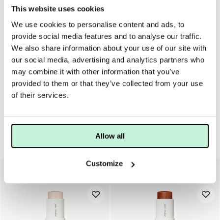
Precis under brynen – för att markera dem ytterligare och
This website uses cookies
ge ansiktet ett lyft.
We use cookies to personalise content and ads, to
Vid amorbågen, längs läppkanten – för att få överläppen
att se fylligare ut På mitten av hakan och pannan – för att
provide social media features and to analyse our traffic.
ljusa upp och tillföra ett vackert glow.
We also share information about your use of our site with
our social media, advertising and analytics partners who
Vi rekommenderar att man använder en
solfjäderpensel
på
may combine it with other information that you’ve
större områden och skuggpenslar på mindre områden,
provided to them or that they’ve collected from your use
såsom ögonvrån.
of their services.
Allow all
Highlight & contouring
Customize