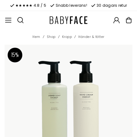
★★★★★ 4.8 / 5
Snabb leverans!
30 dagars retur
Hem
Shop
Kropp
Händer & fötter
15%