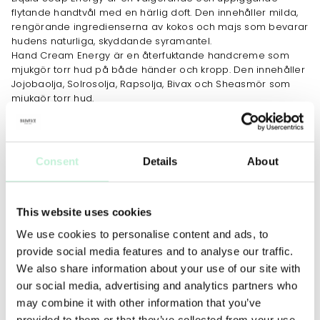
flytande handtvål med en härlig doft. Den innehåller milda,
rengörande ingredienserna av kokos och majs som bevarar
hudens naturliga, skyddande syramantel.
Hand Cream Energy är en återfuktande handcreme som
mjukgör torr hud på både händer och kropp. Den innehåller
Jojobaolja, Solrosolja, Rapsolja, Bivax och Sheasmör som
mjukgör torr hud.
299 SEK (Värde 378 SEK)
Produkterna är naturligt självkonserverande.
Consent
Details
About
ANVÄNDNING
MER INFO
INGREDIENSER
Ta en liten klick Liquid Soap Energy, fördela i handflatorna
This website uses cookies
och skumma upp med lite varmt vatten. Skölj väl efteråt och
torka torrt. Applicera sedan Hand Cream Energy för att
We use cookies to personalise content and ads, to
återfukta händerna.
provide social media features and to analyse our traffic.
We also share information about your use of our site with
our social media, advertising and analytics partners who
may combine it with other information that you’ve
provided to them or that they’ve collected from your use