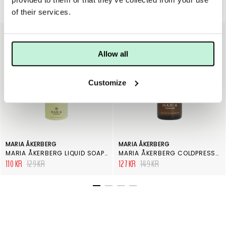
Händer & fötter
of their services.
15%
15%
Allow all
Customize
MARIA ÅKERBERG
MARIA ÅKERBERG
MARIA ÅKERBERG LIQUID SOAP LEMONGRASS
MARIA ÅKERBERG COLDPRESSED JOJOBA OIL 30 ML
110 KR
129 KR
127 KR
149 KR