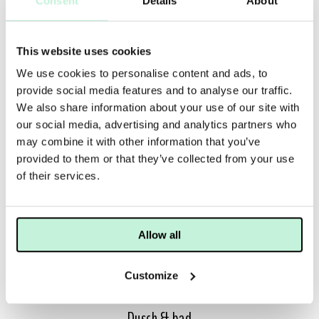
Consent
Details
About
ANVÄNDNING
TIPS
MER INFO
INGREDIENSER
This website uses cookies
Leave-in-balsam
: Prova att låta Hair Conditioner Fennel
We use cookies to personalise content and ads, to
sitta kvar i topparna. Effekten blir då som med ett
provide social media features and to analyse our traffic.
balsamspray.
We also share information about your use of our site with
our social media, advertising and analytics partners who
Värmeskydd
: Applicera Hair Conditioner Fennel i rent,
may combine it with other information that you’ve
handdukstorkat hår för att skydda det från att bli slitet och
frissigt när du använder hårtork och andra värmeverktyg.
provided to them or that they’ve collected from your use
of their services.
Stylingprodukt
: För tjockt och lockigt hår, prova att blanda
Hair Gel med Hair Conditioner Fennel, ungefär 50/50. Det
ger mjuka, fina lockar med lagom stadga och fyllighet.
Rekommenderas till lockiga, lite frissiga hår.
Allow all
Customize
Dusch & bad