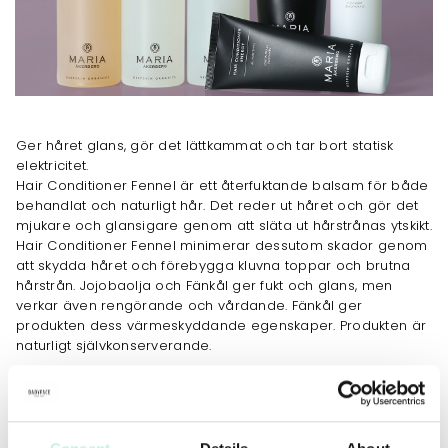
Ger håret glans, gör det lättkammat och tar bort statisk
elektricitet.
Hair Conditioner Fennel är ett återfuktande balsam för både
behandlat och naturligt hår. Det reder ut håret och gör det
mjukare och glansigare genom att släta ut hårstrånas ytskikt.
Hair Conditioner Fennel minimerar dessutom skador genom
att skydda håret och förebygga kluvna toppar och brutna
hårstrån. Jojobaolja och Fänkål ger fukt och glans, men
verkar även rengörande och vårdande. Fänkål ger
produkten dess värmeskyddande egenskaper. Produkten är
naturligt självkonserverande.
JOBBAR MOT
Ökad fukt
Känslighet & rodnad
Rodnad