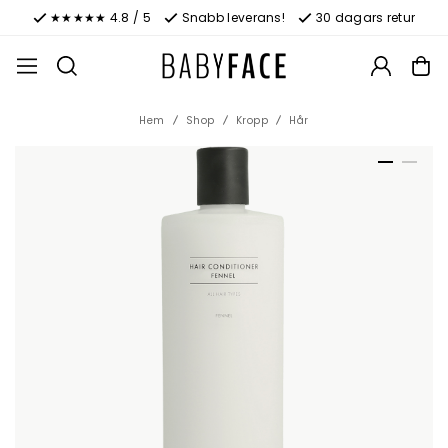
★★★★★ 4.8 / 5
Snabb leverans!
30 dagars retur
Hem
Shop
Kropp
Hår