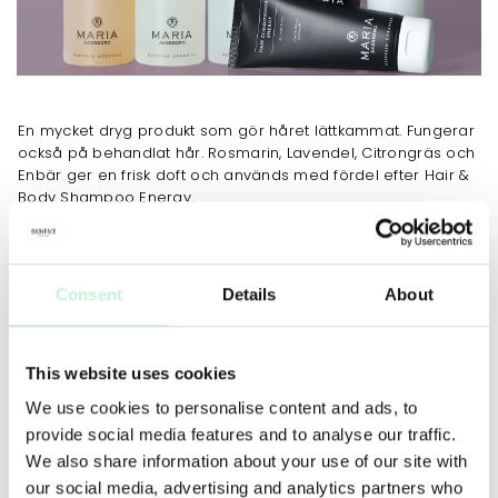
En mycket dryg produkt som gör håret lättkammat. Fungerar
också på behandlat hår. Rosmarin, Lavendel, Citrongräs och
Enbär ger en frisk doft och används med fördel efter Hair &
Body Shampoo Energy.
JOBBAR MOT
Ökad fukt
Ökad lyster
Consent
Details
About
This website uses cookies
ANVÄNDNING
INGREDIENSER
We use cookies to personalise content and ads, to
Tvätta håret med Hair & Body Shampoo Energy. Applicera
provide social media features and to analyse our traffic.
sedan Hair Conditioner Energy och skölj ur.
We also share information about your use of our site with
our social media, advertising and analytics partners who