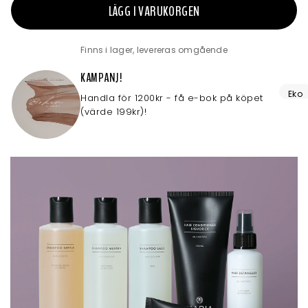
LÄGG I VARUKORGEN
Finns i lager, levereras omgående
KAMPANJ!
Eko
Handla för 1200kr - få e-bok på köpet
(värde 199kr)!