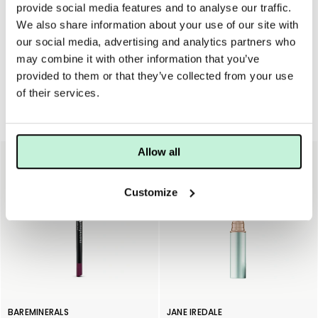
provide social media features and to analyse our traffic.
Lägg Lip Pencil längs läppkontur och/eller under Triple Luxe
We also share information about your use of our site with
Lipstick för att fördjupa färgen och göra den mer hållbar.
our social media, advertising and analytics partners who
may combine it with other information that you’ve
provided to them or that they’ve collected from your use
of their services.
Läppar
Allow all
40%
Customize
BAREMINERALS
JANE IREDALE