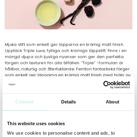
Mjuka stift som enkelt ger läpparna en krämig matt finish.
Upptäck Triple Luxe, fyllliga och krämiga läppstift. Finns i en
mängd djupa och ljuvliga nyanser som ger den perfekta
färgen och texturen för alla tillfällen. ”Triple” -formulan är
hållbar, naturlig och återfuktande. Femton fantastiska färger
som enkelt ger läpparna en krämig matt finish med hjälp av
den vårdande moringafrö-oljan. Vanilj och björnbär i
kombination ger härligt mild smak och doft och den lyxiga
guld-förpackningen har en praktisk magnetisk förslutning.
Consent
Details
About
JOBBAR MOT
This website uses cookies
ANVÄNDNING
MER INFO
INGREDIENSER
We use cookies to personalise content and ads, to