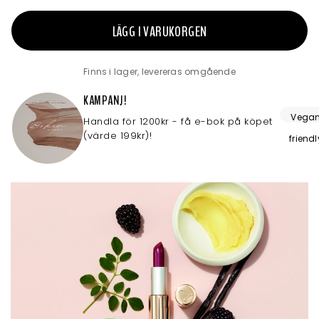
LÄGG I VARUKORGEN
Finns i lager, levereras omgående
KAMPANJ!
Vega
Handla för 1200kr - få e-bok på köpet
(värde 199kr)!
friendl