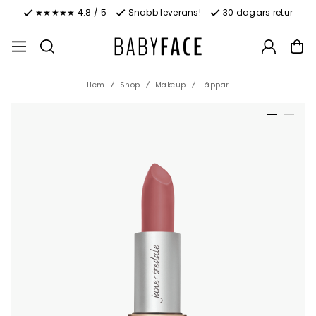
★★★★★ 4.8 / 5
Snabb leverans!
30 dagars retur
Hem
Shop
Makeup
Läppar