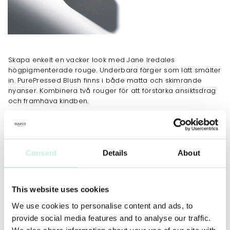
Skapa enkelt en vacker look med Jane Iredales
högpigmenterade rouge. Underbara färger som lätt smälter
in. PurePressed Blush finns i både matta och skimrande
nyanser. Kombinera två rouger för att förstärka ansiktsdrag
och framhäva kindben.
JOBBAR MOT
Consent
Details
About
ANVÄNDNING
TIPS
MER INFO
INGREDIENSER
Använd Blush/White Fan Brush eller Dome Brush för att
This website uses cookies
applicera. Förstärk rougefärgen genom att applicera en
We use cookies to personalise content and ads, to
bronser under kindbenet. Lägg en klarare färg på
provide social media features and to analyse our traffic.
äppelkinderna och tona utåt, nedåt.