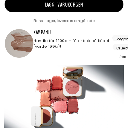
LÄGG I VARUKORGEN
Finns i lager, levereras omgående
KAMPANJ!
Vega
Handla för 1200kr - få e-bok på köpet
(värde 199kr)!
friendl
Cruelt
free