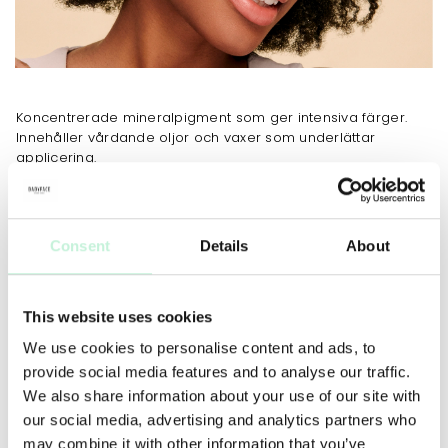
Koncentrerade mineralpigment som ger intensiva färger.
Innehåller vårdande oljor och vaxer som underlättar
applicering.
ANVÄNDNING
TIPS
MER INFO
INGREDIENSER
Med Lip Pencil får du oändligt med färgkombinationer
Consent
Details
About
tillsammans med övriga läpprodukter. Skapa din personliga
look genom att lägga lager-på-lager med färg. Fyll i
konturer och hela läpparna med penna, applicera sedan
This website uses cookies
glans eller stift.
We use cookies to personalise content and ads, to
provide social media features and to analyse our traffic.
We also share information about your use of our site with
our social media, advertising and analytics partners who
may combine it with other information that you’ve