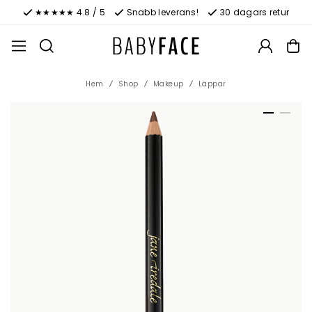
★★★★★ 4.8 / 5
Snabb leverans!
30 dagars retur
Hem
Shop
Makeup
Läppar