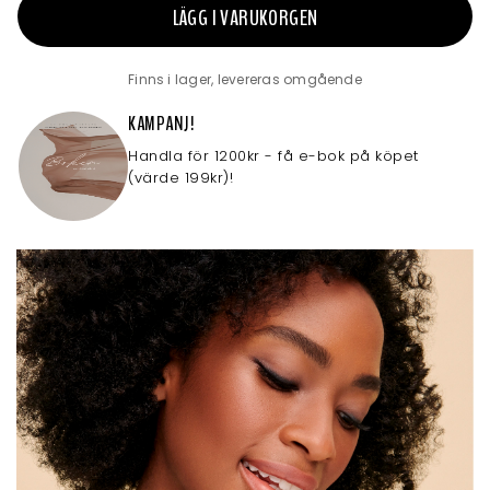
LÄGG I VARUKORGEN
Finns i lager, levereras omgående
KAMPANJ!
Handla för 1200kr - få e-bok på köpet
(värde 199kr)!