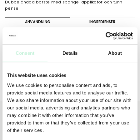
Dubbeländad borste med sponge-applikator och tunn
pensel.
ANVÄNDNING
INGREDIENSER
Använd även den smala penseln för att applicera Eye
Pencils. Skrapa penseln mot ögonpennan för att få färg och
applicera därefter längs franslinjen. Använd sponge-
Consent
Details
About
applikatiorn för att sudda/tona linjer.
This website uses cookies
We use cookies to personalise content and ads, to
Borstar & tillbehör
provide social media features and to analyse our traffic.
We also share information about your use of our site with
our social media, advertising and analytics partners who
may combine it with other information that you’ve
provided to them or that they’ve collected from your use
of their services.