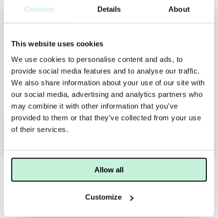
Consent
Details
About
This website uses cookies
We use cookies to personalise content and ads, to
provide social media features and to analyse our traffic.
We also share information about your use of our site with
our social media, advertising and analytics partners who
may combine it with other information that you’ve
provided to them or that they’ve collected from your use
MARIA ÅKERBERG
MARIA ÅKERBERG
of their services.
MARIA ÅKERBERG MAKEUP SPONGE FOUNDATION
MARIA ÅKERBERG BLENDER SPONGE
29 KR
89 KR
Allow all
Customize