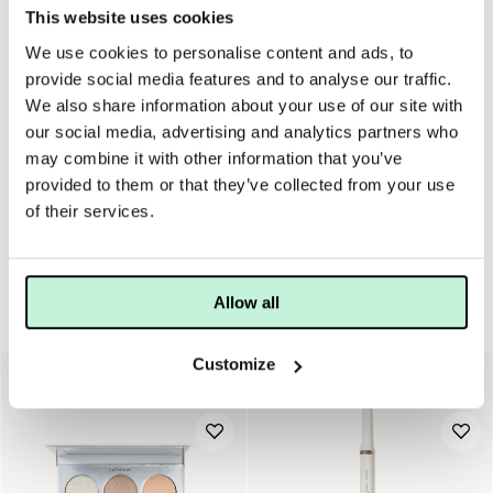
This website uses cookies
• C-vitamin ger ett kraftfullt antioxidativt skydd och hjälper till
att återfukta huden
We use cookies to personalise content and ads, to
provide social media features and to analyse our traffic.
ANVÄNDNING
INGREDIENSER
We also share information about your use of our site with
our social media, advertising and analytics partners who
Stryk pennan över ögonlock, frans- eller globlinje. Tona ut
may combine it with other information that you’ve
eventuella kanter med borste.Vässa stiftet med en inbygda
provided to them or that they’ve collected from your use
vässaren för tunnare spets.
of their services.
Allow all
Ögon & bryn
Customize
40%
10%