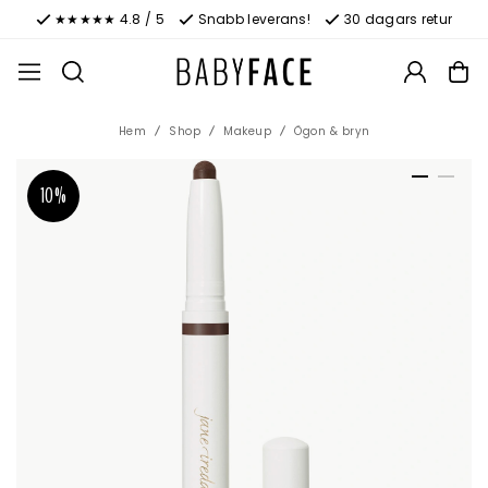
★★★★★ 4.8 / 5
Snabb leverans!
30 dagars retur
Hem
Shop
Makeup
Ögon & bryn
10%