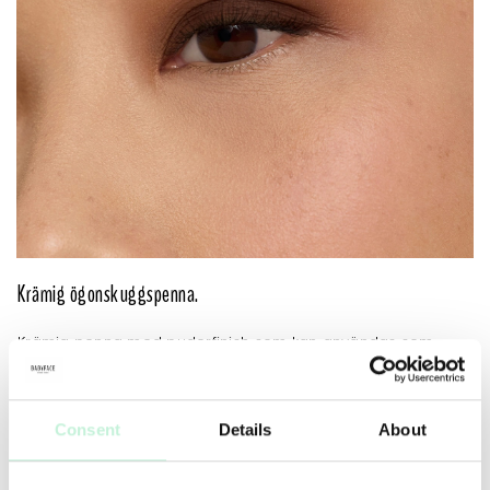
Krämig ögonskuggspenna.
Krämig penna med puderfinish som kan användas som
skugga, highlighter och eyeliner.
• Ceramider skyddar hudens naturliga barriär och verkar
fuktbevarande.
Consent
Details
About
• Jojobafröolja mjukgör och gynnar hudens återfuktning.