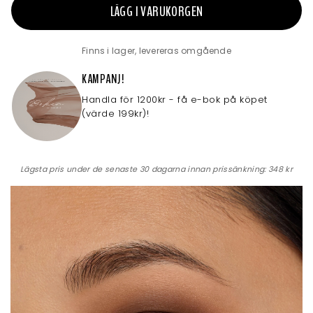
LÄGG I VARUKORGEN
Finns i lager, levereras omgående
KAMPANJ!
Handla för 1200kr - få e-bok på köpet
(värde 199kr)!
Lägsta pris under de senaste 30 dagarna innan prissänkning:
348 kr