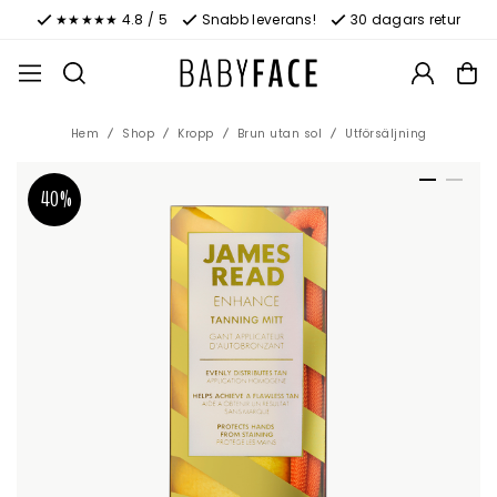
★★★★★ 4.8 / 5
Snabb leverans!
30 dagars retur
Hem
Shop
Kropp
Brun utan sol
Utförsäljning
40%