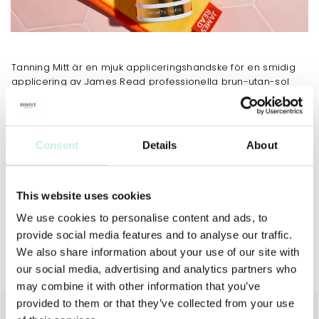
Tanning Mitt är en mjuk appliceringshandske för en smidig
applicering av James Read professionella brun-utan-sol
produkter. Ger en jämn och naturlig solbrun ton utan ränder.
Tillräckligt mjuk för att även användas i ansiktet.
Consent
Details
About
JOBBAR MOT
This website uses cookies
We use cookies to personalise content and ads, to
provide social media features and to analyse our traffic.
We also share information about your use of our site with
our social media, advertising and analytics partners who
Utförsäljning
may combine it with other information that you’ve
provided to them or that they’ve collected from your use
40%
30%