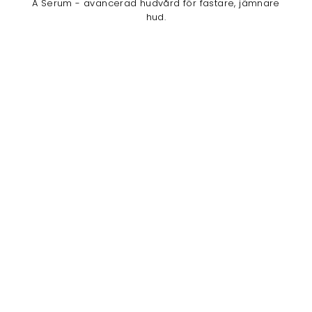
A Serum - avancerad hudvård för fastare, jämnare
hud.