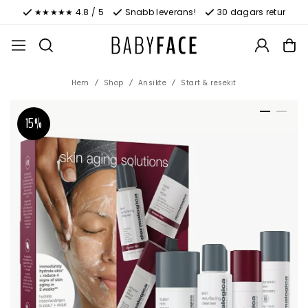
★★★★★ 4.8 / 5
Snabb leverans!
30 dagars retur
Hem
Shop
Ansikte
Start & resekit
15%