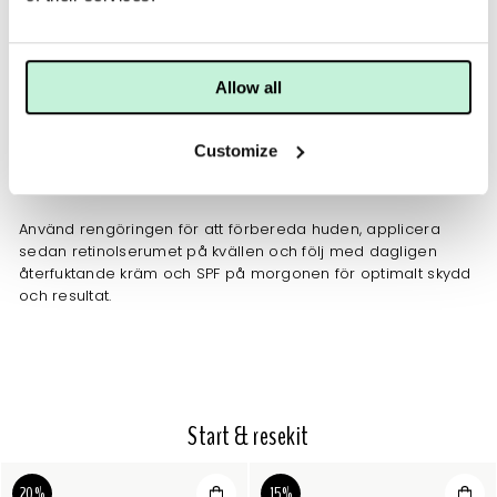
JOBBAR MOT
Rynkor
Fina linjer
Ökad fukt
Yttorrhet
Allow all
Ökad lyster
Pigmenteringar
Customize
ANVÄNDNING
TIPS
INGREDIENSER
Använd rengöringen för att förbereda huden, applicera
sedan retinolserumet på kvällen och följ med dagligen
återfuktande kräm och SPF på morgonen för optimalt skydd
och resultat.
Start & resekit
20%
15%