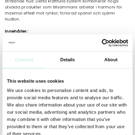
strålande hud. Detta kraftfulla system kombinerar noga
utvalda produkter som tillsammans arbetar i harmoni för
maximal effekt mot rynkor, förlorad spänst och ojämn
hudton.
Innehåller:
Skin Resurfacing Cleanser 30 ml - djuprengör och exfolierar
huden för en jämnare yta.
Dynamic Skin Retinol Serum 10ml - ett potent retinolserum
Consent
Details
About
som stimulerar cellförnyelse och minskar fina linjer.
Super Rich Repair 15ml - närande och intensivt återfuktande
kräm som stärker hudbarriären.
This website uses cookies
We use cookies to personalise content and ads, to
Dynamic Skin Recovery SPF50 15ml - bredspektrigt solskydd
som också ger fukt och skydd mot yttre åldrande faktorer.
provide social media features and to analyse our traffic.
We also share information about your use of our site with
Minskar synliga ålderstecken som rynkor och fina linjer.
our social media, advertising and analytics partners who
Förbättrar hudens struktur, fasthet och elasticitet.
may combine it with other information that you’ve
Jämnar ut hudtonen och ger en friskare lyster.
Komplett fyra‑stegs‑anti‑aging‑rutiner i ett kit.
provided to them or that they’ve collected from your use
of their services.