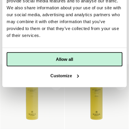
provide social media features and to analyse our traffic.
ANVÄNDNING
INGREDIENSER
We also share information about your use of our site with
our social media, advertising and analytics partners who
Spraya på rengjord hud på kroppen dagligen eller vid
behov. Massera in.
may combine it with other information that you’ve
provided to them or that they’ve collected from your use
of their services.
Serum & olja
Allow all
Customize