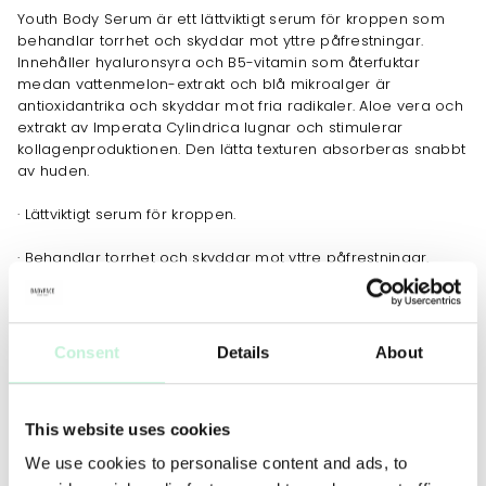
Youth Body Serum är ett lättviktigt serum för kroppen som
behandlar torrhet och skyddar mot yttre påfrestningar.
Innehåller hyaluronsyra och B5-vitamin som återfuktar
medan vattenmelon-extrakt och blå mikroalger är
antioxidantrika och skyddar mot fria radikaler. Aloe vera och
extrakt av Imperata Cylindrica lugnar och stimulerar
kollagenproduktionen. Den lätta texturen absorberas snabbt
av huden.
· Lättviktigt serum för kroppen.
· Behandlar torrhet och skyddar mot yttre påfrestningar.
· Stimulerar kollagenproduktionen.
Consent
Details
About
JOBBAR MOT
Rynkor
Ökad spänst
Torrhet
Ojämn hudstruktur
This website uses cookies
We use cookies to personalise content and ads, to