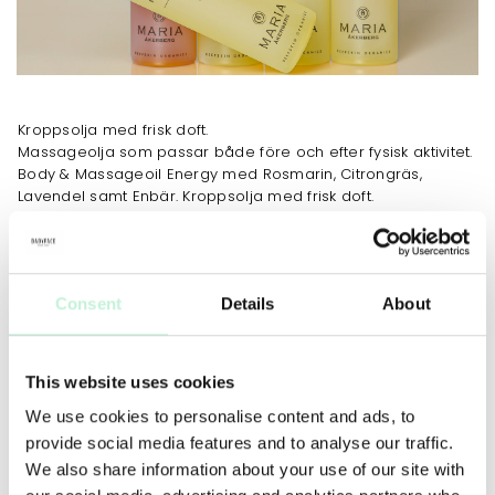
Kroppsolja med frisk doft.
Massageolja som passar både före och efter fysisk aktivitet.
Body & Massageoil Energy med Rosmarin, Citrongräs,
Lavendel samt Enbär. Kroppsolja med frisk doft.
JOBBAR MOT
Ökad fukt
Consent
Details
About
ANVÄNDNING
INGREDIENSER
This website uses cookies
We use cookies to personalise content and ads, to
Body & Massageoil Energy passar utmärkt till varm
massage. Värm oljan i vattenbad till kroppstemperatur och
provide social media features and to analyse our traffic.
då endast den mängd som behövs för varje tillfälle.
We also share information about your use of our site with