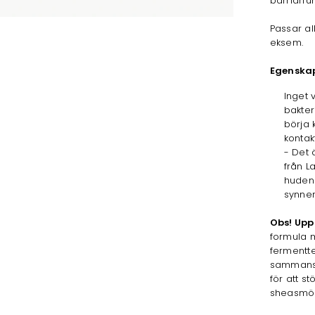
barriärfu
Passar a
eksem.
Egenska
Inget 
bakter
börja 
kontak
- Det 
från L
huden 
synner
Obs! Upp
formula m
fermentt
sammansät
för att s
sheasmör