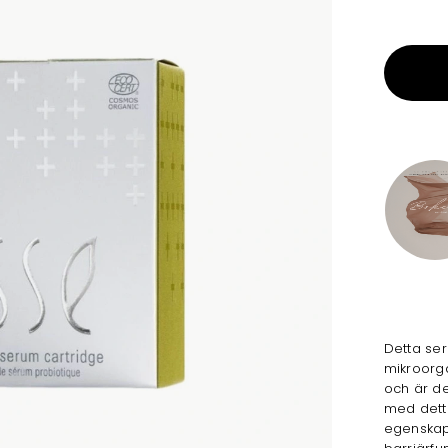
Detta ser
mikroorga
och är de
med detta
egenskap