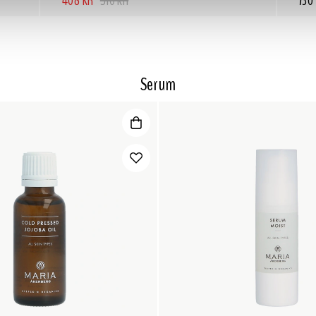
408 KR
510 KR
730
Serum