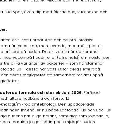
nktionen för en fastare, fylligare och mer elastisk hy.
lla hudtyper, även dig med åldrad hud, vuxenakne och
per:
vatten är tillsatt i produkten och de pro-biotiska
ierna är inneslutna, men levande, med möjlighet att
kolonisera på huden. De aktiveras när de kommer i
t med vatten på huden eller (allra helst) en moisturiser.
är tre olika varianter av bakterier – som härstammar
actobacilus – dessa har valts ut för deras effekt på
och deras möjligheter att samarbeta för att uppnå
gieffekter.
daterad formula och storlek Juni 2026.
Förfinad
ed lättare hudkänsla och förstärkt
eknologi/mikrobiomteknologi. Den uppdaterade
tningen innehåller nu både Lactobacillus och Bacillus
tödja hudens naturliga balans, samtidigt som jojobaolja,
 och marulaolja ger näring och mjukgör huden.