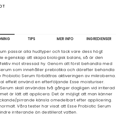
OT
DNING
TIPS
MER INFO
INGREDIENSER
rum passar alla hudtyper och tack vare dess högt
de egenskap att skapa biologisk balans, så är den
effektiv mot stressad hy. Genom att först behandla med
 Serum som innehåller prebiotika och därefter behandla
Probiotic Serum förbättras aktiveringen av mikroberna.
al effekt använd en efterföljande Esse moisturiser.
 Serum skall användas två gånger dagligen vid irriterad
met är lätt att applicera. Det är möjligt att man känner
tickande/pirrande känsla omedelbart efter applicering.
normalt. Våra tester har visat att Esse Probiotic Serum
ndre irriterande än destillerat vatten.