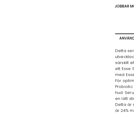
JOBBAR M
ANVÄN
Detta se
utveckla
särskilt 
ett Esse
med Esse 
För optim
Probiotic
hud. Seru
en lätt s
Detta är 
är 24% mi