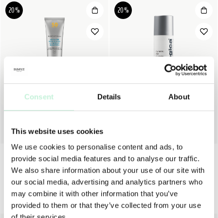
20%
20%
Consent
Details
About
SKINCEUTICALS
DERMALOGICA
SKINCEUTICALS ADVANCED BRIGHTENING UV DEFENSE SPF50
DERMALOGICA DYNAMIC SKIN RECOVERY SPF 50
512 KR
640 KR
820 KR
1 025 KR
This website uses cookies
We use cookies to personalise content and ads, to
provide social media features and to analyse our traffic.
We also share information about your use of our site with
our social media, advertising and analytics partners who
may combine it with other information that you’ve
Köp hela rutinen – för bästa resultat
provided to them or that they’ve collected from your use
of their services.