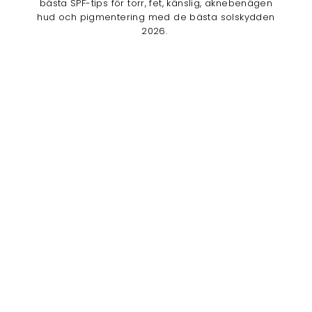
bästa SPF-tips för torr, fet, känslig, aknebenägen
hud och pigmentering med de bästa solskydden
2026.