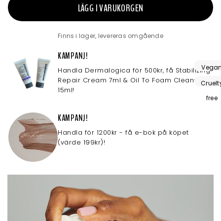
LÄGG I VARUKORGEN
Finns i lager, levereras omgående
KAMPANJ!
Vega
Handla Dermalogica för 500kr, få Stabilizing
Repair Cream 7ml & Oil To Foam Cleanser
friendl
Cruelt
15ml!
free
KAMPANJ!
Handla för 1200kr - få e-bok på köpet
(värde 199kr)!