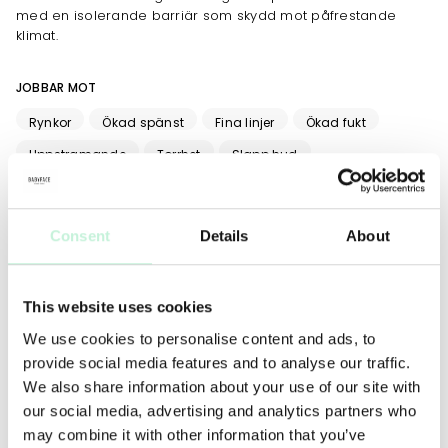
med en isolerande barriär som skydd mot påfrestande
klimat.
JOBBAR MOT
Rynkor
Ökad spänst
Fina linjer
Ökad fukt
Uppstramande
Torrhet
Slapp hud
Stärkt hudbarriär
Consent
Details
About
ANVÄNDNING
TIPS
MER INFO
INGREDIENSER
Overnight Repair Serum
är ett perfekt kompletterande
This website uses cookies
serum, som du kan använda under Super Rich Repair till
We use cookies to personalise content and ads, to
natten. Ihop är de den perfekta fuktgivande och närande
duon, som stärker och mjukgör en riktigt torr hud.
provide social media features and to analyse our traffic.
We also share information about your use of our site with
our social media, advertising and analytics partners who
may combine it with other information that you’ve