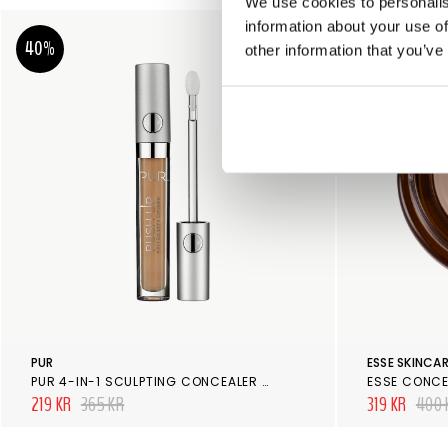
We use cookies to personalis
information about your use of
40%
20%
other information that you’ve
PUR
ESSE SKINCA
PUR 4-IN-1 SCULPTING CONCEALER DG3
ESSE CONCE
219 KR
365 KR
319 KR
400 