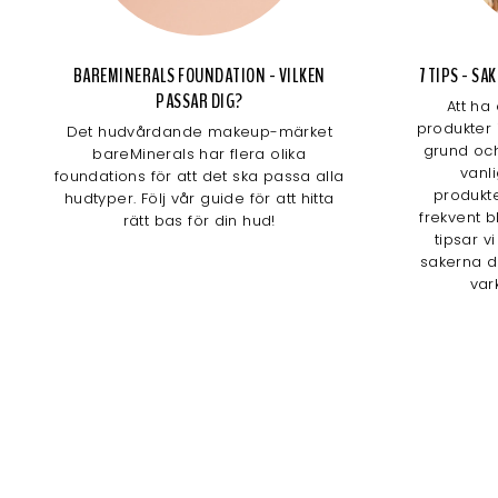
BAREMINERALS FOUNDATION - VILKEN
7 TIPS - S
PASSAR DIG?
Att ha
produkter 
Det hudvårdande makeup-märket
grund och
bareMinerals har flera olika
vanl
foundations för att det ska passa alla
produkte
hudtyper. Följ vår guide för att hitta
frekvent b
rätt bas för din hud!
tipsar v
sakerna d
var