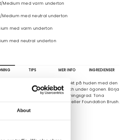
ht/Medium med varm underton
ht/Medium med neutral underton
ium med varm underton
ium med neutral underton
DNING
TIPS
MER INFO
INGREDIENSER
a PureMatch Liquid Concealer direkt på huden med den
 applikatorn. Använd i inre vrån och under ögonen. Börja
applicera tunt och bygg upp täckningsgrad. Tona
 ut kanter med Camouflage Brush eller Foundation Brush.
About