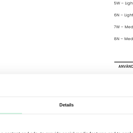
5W – Lig
6N – Lig
7W – Med
8N – Med
ANVÄN
Applicer
praktiska
med att 
därefter
Details
Concealer