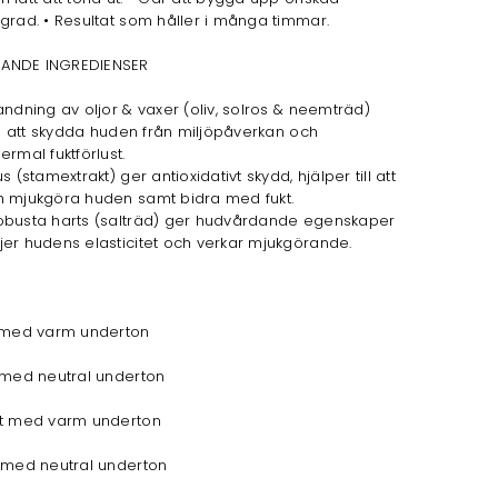
sgrad. • Resultat som håller i många timmar.
ANDE INGREDIENSER
andning av oljor & vaxer (oliv, solros & neemträd)
ill att skydda huden från miljöpåverkan och
rmal fuktförlust.
s (stamextrakt) ger antioxidativt skydd, hjälper till att
 mjukgöra huden samt bidra med fukt.
busta harts (salträd) ger hudvårdande egenskaper
jer hudens elasticitet och verkar mjukgörande.
r med varm underton
 med neutral underton
ht med varm underton
 med neutral underton