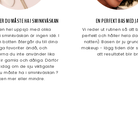
AKER DU MÅSTE HA I SMINKVÄSKAN
EN PERFEKT BAS MED J
 en hel uppsjö med olika
Vi reder ut rutinen så att 
i sminkväskan är ingen idé. I
perfekt och håller hela d
 botten återgår du till dina
natten). Basen är ju grun
iga favoriter ändå, och
makeup - lägg tiden där s
rna du inte använder lika
att resultatet blir b
lir gamla och dåliga. Därför
i idag om de sju viktigaste
u måste ha i sminkväskan ?
ken mer eller mindre.