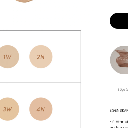
Lägst
EGENSKA
• Slätar 
huden och