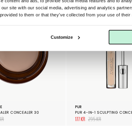
e content and ads, to provide social media features and to analy
 our site with our social media, advertising and analytics partn
40%
 provided to them or that they’ve collected from your use of their
Customize
RE
PUR
ALER CONCEALER 30
PUR 4-IN-1 SCULPTING CONC
KR
177 KR
295 KR