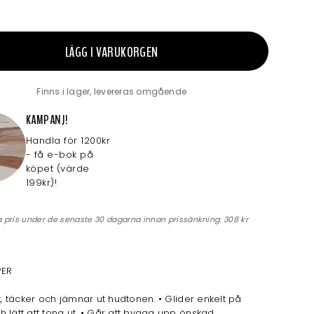
LÄGG I VARUKORGEN
Finns i lager, levereras omgående
KAMPANJ!
Handla för 1200kr
- få e-bok på
köpet (värde
199kr)!
a pris under de senaste 30 dagarna innan prissänkning:
308 kr
PER
ut, täcker och jämnar ut hudtonen. • Glider enkelt på
 lätt att tona ut. • Går att bygga upp önskad