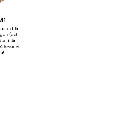
ANE
basen blir
agen (och
den i din
å lovar vi
ra!