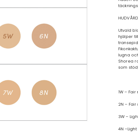
täckning
HUDVÅRD
Utvald bl
hjälper t
transepide
Fikonkaktu
lugna och
Shorea ro
som stöd
1W – Fai
2N – Fair
3W – Lig
4N –Light