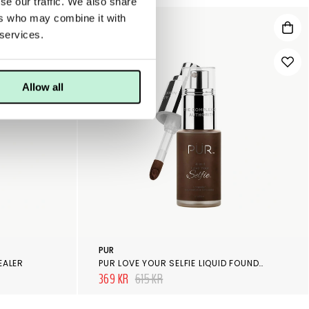
se our traffic. We also share
ers who may combine it with
40%
 services.
Allow all
PUR
EALER
PUR LOVE YOUR SELFIE LIQUID FOUNDATION DPN5
369 KR
615 KR