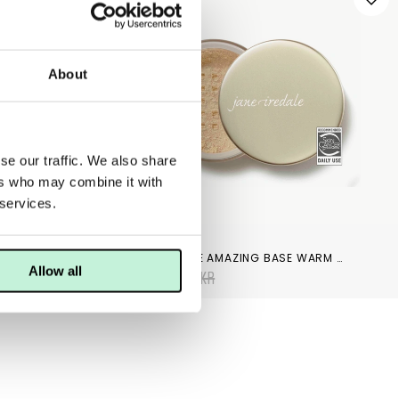
About
se our traffic. We also share
ers who may combine it with
 services.
JANE IREDALE
MARIA ÅKERBERG LOOSE MINERAL FOUNDATION SPF 25 FAIR
JANE IREDALE AMAZING BASE WARM SILK
Allow all
585 KR
650 KR