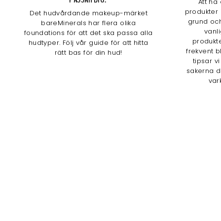
Att ha
produkter 
Det hudvårdande makeup-märket
grund och
bareMinerals har flera olika
vanl
foundations för att det ska passa alla
produkte
hudtyper. Följ vår guide för att hitta
frekvent b
rätt bas för din hud!
tipsar v
sakerna d
var