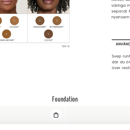
vänliga m
separat. 
nyanserna
ANVÄN
Svep runt
där du ön
över rest
Foundation