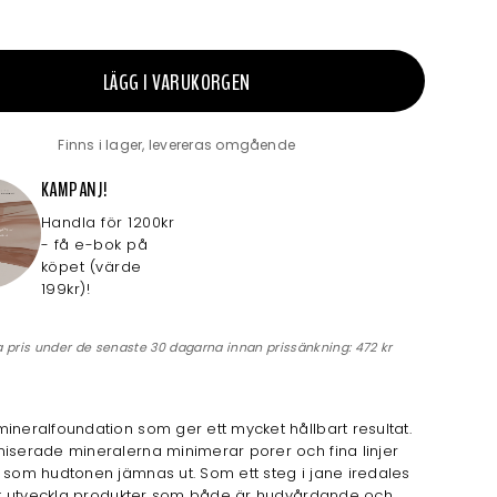
LÄGG I VARUKORGEN
Finns i lager, levereras omgående
KAMPANJ!
Handla för 1200kr
- få e-bok på
köpet (värde
199kr)!
a pris under de senaste 30 dagarna innan prissänkning:
472 kr
ineralfoundation som ger ett mycket hållbart resultat.
iserade mineralerna minimerar porer och fina linjer
 som hudtonen jämnas ut. Som ett steg i jane iredales
att utveckla produkter som både är hudvårdande och