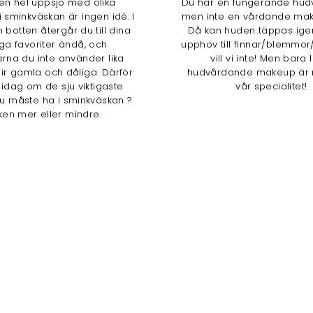
 en hel uppsjö med olika
Du har en fungerande hudv
i sminkväskan är ingen idé. I
men inte en vårdande mak
 botten återgår du till dina
Då kan huden täppas ige
iga favoriter ändå, och
upphov till finnar/blemmor/
rna du inte använder lika
vill vi inte! Men bara 
lir gamla och dåliga. Därför
hudvårdande makeup är 
i idag om de sju viktigaste
vår specialitet!
u måste ha i sminkväskan ?
ken mer eller mindre.