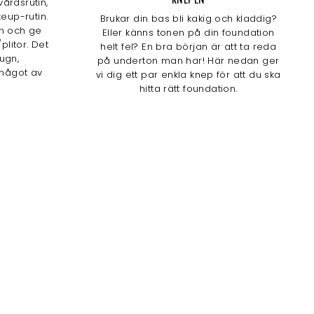
årdsrutin,
eup-rutin.
Brukar din bas bli kakig och kladdig?
n och ge
Eller känns tonen på din foundation
plitor. Det
helt fel? En bra början är att ta reda
lugn,
på underton man har! Här nedan ger
något av
vi dig ett par enkla knep för att du ska
hitta rätt foundation.