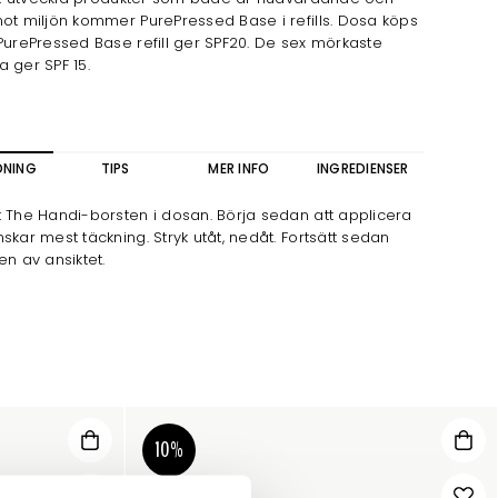
ot miljön kommer PurePressed Base i refills. Dosa köps
PurePressed Base refill ger SPF20. De sex mörkaste
 ger SPF 15.
DNING
TIPS
MER INFO
INGREDIENSER
 The Handi-borsten i dosan. Börja sedan att applicera
skar mest täckning. Stryk utåt, nedåt. Fortsätt sedan
en av ansiktet.
10%