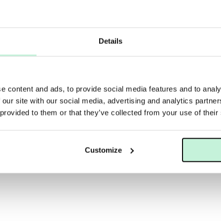
Details
e content and ads, to provide social media features and to analy
 our site with our social media, advertising and analytics partn
 provided to them or that they’ve collected from your use of their
MARIA ÅKERBERG
JANE IREDALE PURE PRESSED BASE, REFILL LATTE
Customize
KR
399 KR