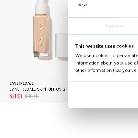
Consent
This website uses cookies
We use cookies to personalis
information about your use of
other information that you’ve
JANE IREDALE
JANE IREDALE
JANE IREDALE SKINTUITION SPF 30 RADIANCE BOOSTING LIQUID FOUNDATION
621 KR
690 KR
531 KR
590 