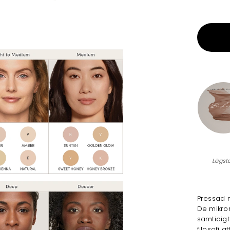
Lägst
Pressad m
De mikron
samtidigt
filosofi 