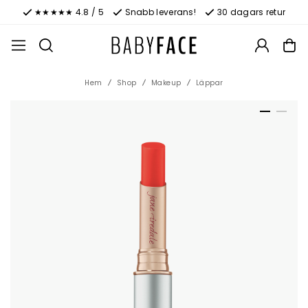
★★★★★ 4.8 / 5
Snabb leverans!
30 dagars retur
Hem
Shop
Makeup
Läppar