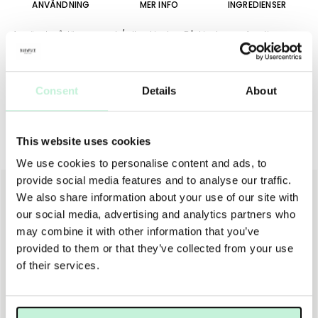
ANVÄNDNING
MER INFO
INGREDIENSER
Använd på läppar och/eller kinder. På kinderna: Applicera
stiftet på en kind i taget och tona ut eventuella kanter direkt
med Foundation Brush eller Blending Brush.
Consent
Details
About
This website uses cookies
Andra köpte även
We use cookies to personalise content and ads, to
provide social media features and to analyse our traffic.
NY
We also share information about your use of our site with
our social media, advertising and analytics partners who
may combine it with other information that you’ve
provided to them or that they’ve collected from your use
of their services.