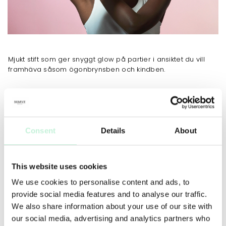
Mjukt stift som ger snyggt glow på partier i ansiktet du vill
framhäva såsom ögonbrynsben och kindben.
JOBBAR MOT
Consent
Details
About
ANVÄNDNING
MER INFO
INGREDIENSER
Tona ut skimmer med Blending Brush eller
Blending/Contouring Brush. På mindre partier
This website uses cookies
rekommenderas att tona med Sculpting Brush.
We use cookies to personalise content and ads, to
provide social media features and to analyse our traffic.
We also share information about your use of our site with
our social media, advertising and analytics partners who