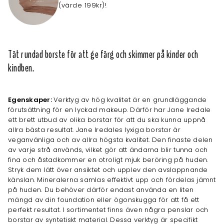
(värde 199kr)!
Tät rundad borste för att ge färg och skimmer på kinder och
kindben.
Egenskaper:
Verktyg av hög kvalitet är en grundläggande
förutsättning för en lyckad makeup. Därför har Jane Iredale
ett brett utbud av olika borstar för att du ska kunna uppnå
allra bästa resultat. Jane Iredales lyxiga borstar är
veganvänliga och av allra högsta kvalitet. Den finaste delen
av varje strå används, vilket gör att ändarna blir tunna och
fina och åstadkommer en otroligt mjuk beröring på huden.
Stryk dem lätt över ansiktet och upplev den avslappnande
känslan. Mineralerna samlas effektivt upp och fördelas jämnt
på huden. Du behöver därför endast använda en liten
mängd av din foundation eller ögon­skugga för att få ett
perfekt resultat. I sortimentet finns även några penslar och
borstar av syntetiskt material. Dessa verktyg är specifikt