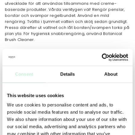
utvecklade för att användas tillsammans med creme-
baserade produkter. Vårda verktygen väl! Rengör penslar,
borstar och svampar regelbundet. Använd en mild
rengöring. Tvätta i ljummet vatten och skölj sedan grundligt.
Pressa därefter ut vattnet och låt borsten/svampen torka på
plan yta. För hygienisk snabbrengöring, använd Botanical
Brush Cleaner.
JOBBAR MOT
Consent
Details
About
ANVÄNDNING
Applicera bronzer eller rouge på ansiktets högsta punkter
This website uses cookies
för en solkysst look. Kindben, näsa, panna och haka.
We use cookies to personalise content and ads, to
provide social media features and to analyse our traffic.
We also share information about your use of our site with
our social media, advertising and analytics partners who
may combine it with other information that you’ve