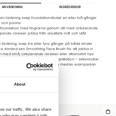
ANVÄNDNING
INGREDIENSER
m täckning svep foundationsticket en eller två gånger
r och panna.
 foundation med fingrarna genom att med cirkulerande
ppande rörelser jobba från ansiktets mitt och utåt.
 täckning, svep tre eller fyra gånger på både kinder
a. Använd sen Smoothing Face Brush för att jobba in
 med små, cirkulerande rörelser eller alternativt nya
d Silicone Blender för optimal applikation – silikonsidan
dig att dutta ut och bygga täckning medan svampsidan
en mjuk sammetsfinish.
About
se our traffic. We also share
15%
ers who may combine it with