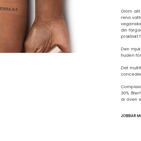
Glöm allt
rena vatt
veganska
din färga
praktiskt
Den mjuka
huden för 
Det multi
conceale
Complexio
30% återf
är även et
JOBBAR M