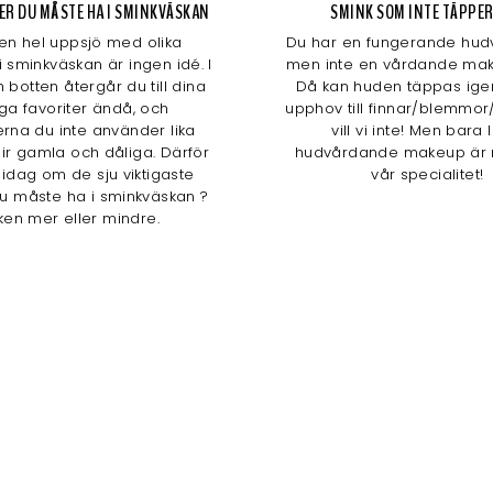
AKER DU MÅSTE HA I SMINKVÄSKAN
SMINK SOM INTE TÄPPER
 en hel uppsjö med olika
Du har en fungerande hudv
i sminkväskan är ingen idé. I
men inte en vårdande mak
 botten återgår du till dina
Då kan huden täppas ige
iga favoriter ändå, och
upphov till finnar/blemmor/
rna du inte använder lika
vill vi inte! Men bara 
lir gamla och dåliga. Därför
hudvårdande makeup är 
i idag om de sju viktigaste
vår specialitet!
u måste ha i sminkväskan ?
ken mer eller mindre.