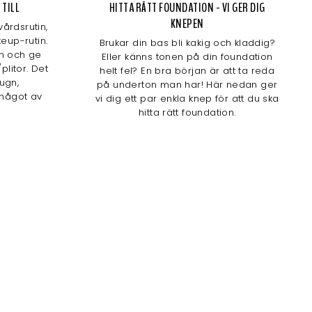
 TILL
HITTA RÄTT FOUNDATION - VI GER DIG
KNEPEN
årdsrutin,
eup-rutin.
Brukar din bas bli kakig och kladdig?
n och ge
Eller känns tonen på din foundation
plitor. Det
helt fel? En bra början är att ta reda
lugn,
på underton man har! Här nedan ger
något av
vi dig ett par enkla knep för att du ska
hitta rätt foundation.