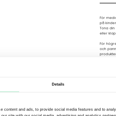
För mediu
på kinde
Tona din
eller kla
För högre
och pann
produkten
Dual-Side
hjälper 
ger dig 
Details
Utförsäljning
e content and ads, to provide social media features and to analy
40%
 our site with our social media, advertising and analytics partn