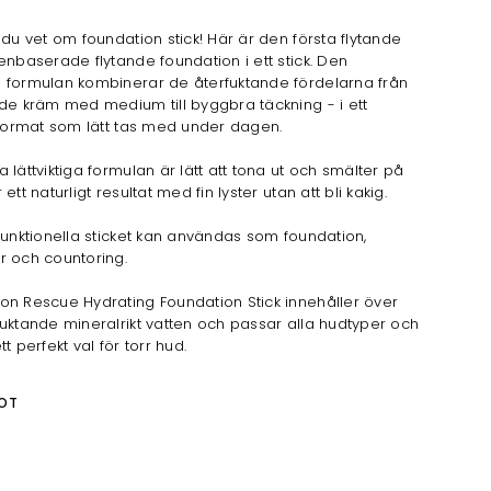
 du vet om foundation stick! Här är den första flytande
enbaserade flytande foundation i ett stick. Den
 formulan kombinerar de återfuktande fördelarna från
de kräm med medium till byggbra täckning - i ett
 format som lätt tas med under dagen.
 lättviktiga formulan är lätt att tona ut och smälter på
ett naturligt resultat med fin lyster utan att bli kakig.
funktionella sticket kan användas som foundation,
r och countoring.
n Rescue Hydrating Foundation Stick innehåller över
uktande mineralrikt vatten och passar alla hudtyper och
t perfekt val för torr hud.
OT