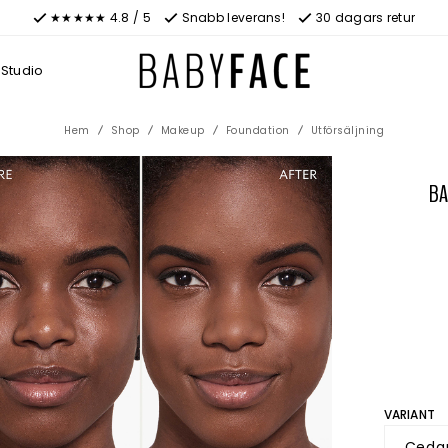
★★★★★ 4.8 / 5
Snabb leverans!
30 dagars retur
Studio
Hem
Shop
Makeup
Foundation
Utförsäljning
BA
VARIANT