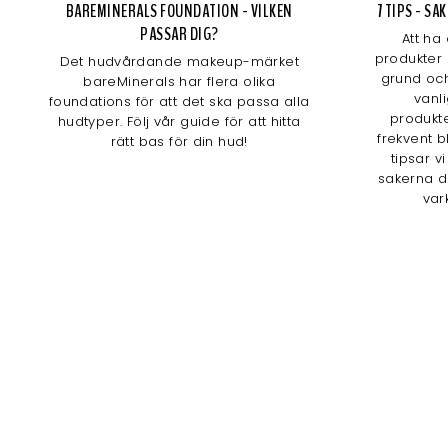
BAREMINERALS FOUNDATION - VILKEN
7 TIPS - S
PASSAR DIG?
Att ha
produkter 
Det hudvårdande makeup-märket
grund och
bareMinerals har flera olika
vanl
foundations för att det ska passa alla
produkte
hudtyper. Följ vår guide för att hitta
frekvent b
rätt bas för din hud!
tipsar v
sakerna d
var