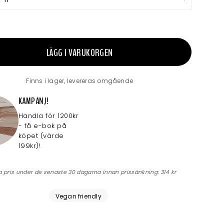
LÄGG I VARUKORGEN
Finns i lager, levereras omgående
KAMPANJ!
Handla för 1200kr
- få e-bok på
köpet (värde
199kr)!
a pris under de senaste 30 dagarna innan prissänkning:
314 kr
Vegan friendly